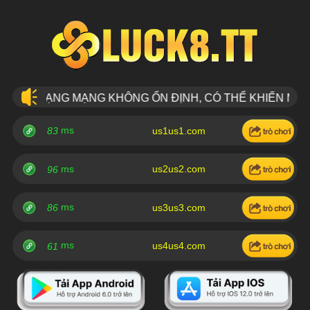
ÌNH TRẠNG MẠNG KHÔNG ỔN ĐỊNH, CÓ THỂ KHIẾN MỘT S
ms
us1us1.com
83
ms
us2us2.com
96
ms
us3us3.com
86
ms
us4us4.com
61